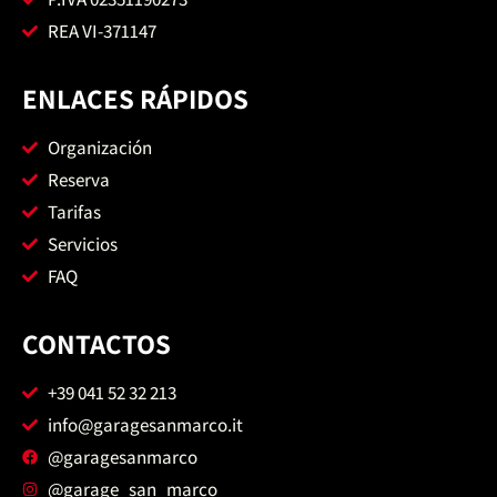
REA VI-371147
ENLACES RÁPIDOS
Organización
Reserva
Tarifas
Servicios
FAQ
CONTACTOS
+39 041 52 32 213
info@garagesanmarco.it
@garagesanmarco
@garage_san_marco