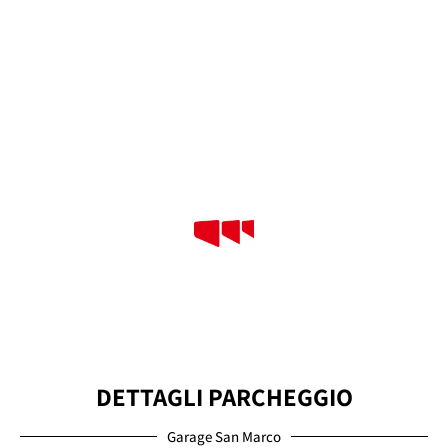
su H24/365
Telecamere
20
9
Stazioni di Ricarica
Piani di Parcheggio
1954
Anno di Fondazione
DETTAGLI PARCHEGGIO
Garage San Marco