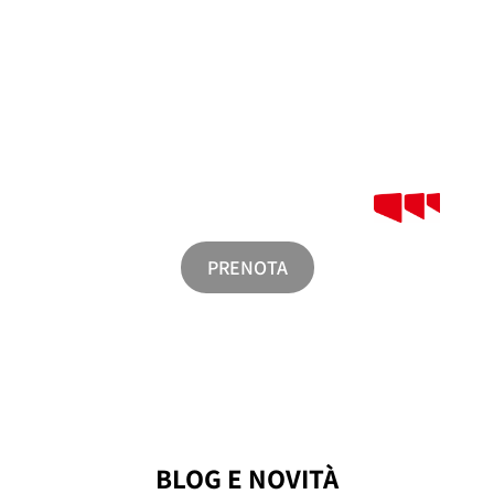
Da
Garage San Marco
di Piazzale Roma, il mondo ordinario si
dissolve. È
qui che inizia il vostro viaggio
in una città dove
l’impossibile diventa realtà. Mentre lasciate l’auto,
Venezia vi
accoglie con la sua magia
: un universo di acqua e pietra, di
storia e sogno. Non solo un parcheggio, ma la
prima pagina
di una favola
che solo questa città sa raccontare.
Venezia
parte da qui
, e il cuore non sarà più lo stesso.
PRENOTA
BLOG E NOVITÀ