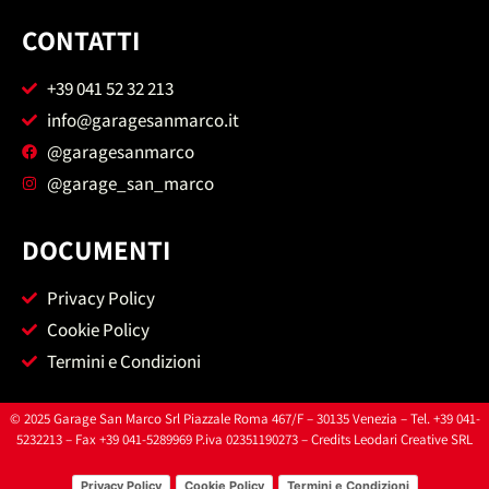
CONTATTI
+39 041 52 32 213
info@garagesanmarco.it
@garagesanmarco
@garage_san_marco
DOCUMENTI
Privacy Policy
Cookie Policy
Termini e Condizioni
© 2025 Garage San Marco Srl Piazzale Roma 467/F – 30135 Venezia – Tel. +39 041-
5232213 – Fax +39 041-5289969 P.iva 02351190273 – Credits
Leodari Creative SRL
Privacy Policy
Cookie Policy
Termini e Condizioni